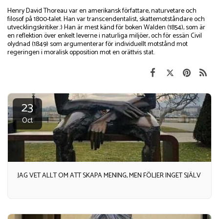
Henry David Thoreau var en amerikansk författare, naturvetare och
filosof på 1800-talet. Han var transcendentalist, skattemotståndare och
utvecklingskritiker.:) Han är mest känd för boken Walden (1854), som är
en reflektion över enkelt leverne i naturliga miljöer, och för essän Civil
olydnad (1849) som argumenterar för individuellt motstånd mot
regeringen i moralisk opposition mot en orättvis stat.
23
Oct
JAG VET ALLT OM ATT SKAPA MENING, MEN FÖLJER INGET SJÄLV