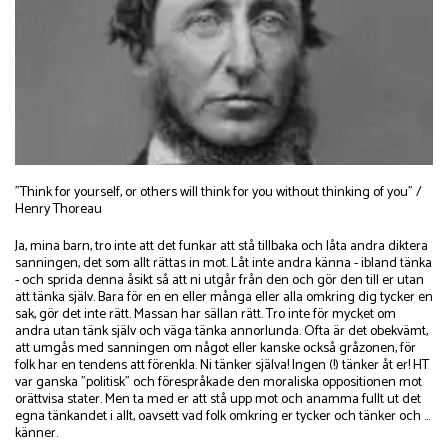
"Think for yourself, or others will think for you without thinking of you" /
Henry Thoreau
Ja, mina barn, tro inte att det funkar att stå tillbaka och låta andra diktera
sanningen, det som allt rättas in mot. Låt inte andra känna - ibland tänka
- och sprida denna åsikt så att ni utgår från den och gör den till er utan
att tänka själv. Bara för en en eller många eller alla omkring dig tycker en
sak, gör det inte rätt. Massan har sällan rätt. Tro inte för mycket om
andra utan tänk själv och väga tänka annorlunda. Ofta är det obekvämt,
att umgås med sanningen om något eller kanske också gråzonen, för
folk har en tendens att förenkla. Ni tänker själva! Ingen (!) tänker åt er! HT
var ganska "politisk" och förespråkade den moraliska oppositionen mot
orättvisa stater. Men ta med er att stå upp mot och anamma fullt ut det
egna tänkandet i allt, oavsett vad folk omkring er tycker och tänker och ...
känner.