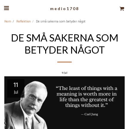
medio1708
Hem
Reflektion
De små sakerna som betyder något
DE SMÅ SAKERNA SOM
BETYDER NÅGOT
11
Jul
11
Jul