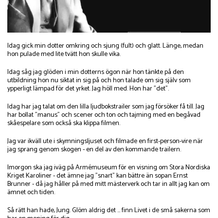
Idag gick min dotter omkring och sjung (fult) och glatt. Länge, medan
hon pulade med lite tvätt hon skulle vika.
Idag såg jag glöden i min dotterns ögon när hon tänkte på den
utbildning hon nu siktat in sig på och hon talade om sig själv som
ypperligt lämpad för det yrket. Jag höll med. Hon har "det".
Idag har jag talat om den lilla ljudbokstrailer som jag försöker få till. Jag
har bollat "manus" och scener och ton och tajming med en begåvad
skåespelare som också ska klippa filmen.
Jag var ikväll ute i skymningsljuset och filmade en first-person-vire när
jag sprang genom skogen - en del av den kommande trailern.
Imorgon ska jag iväg på Armémuseum för en visning om Stora Nordiska
Kriget Karoliner - det ämne jag "snart" kan bättre än sopan Ernst
Brunner - då jag håller på med mitt mästerverk och tar in allt jag kan om
ämnet och tiden.
Så rätt han hade, Jung. Glöm aldrig det ... finn Livet i de små sakerna som