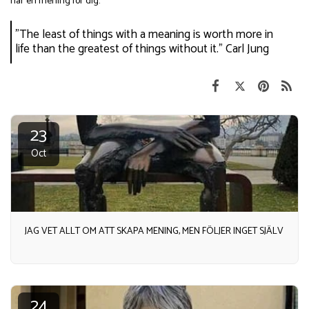
har en mening för dig.
"The least of things with a meaning is worth more in
life than the greatest of things without it." Carl Jung
23
Oct
JAG VET ALLT OM ATT SKAPA MENING, MEN FÖLJER INGET SJÄLV
24